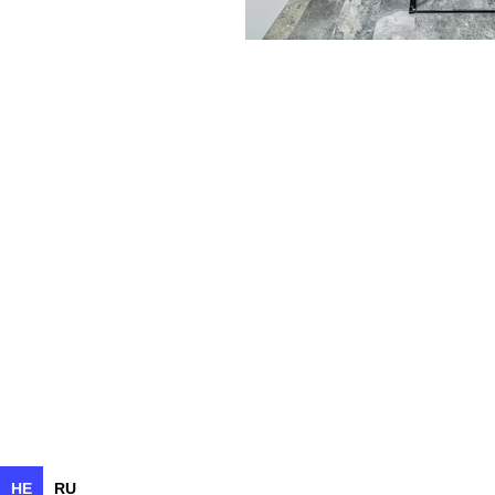
JL-Style
Interior 
Website design by Dana Orkin
HE
RU