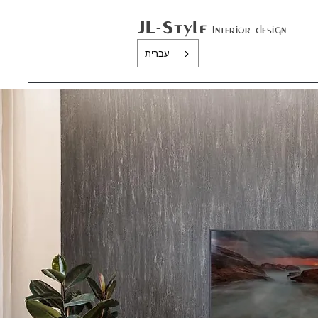
JL-Style
In
terior design
עברית