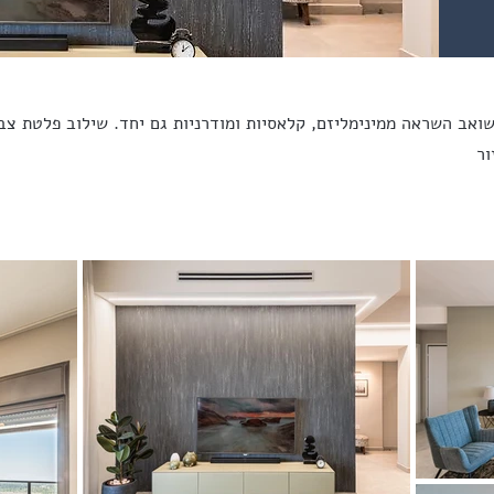
ואב השראה ממינימליזם, קלאסיות ומודרניות גם יחד. שילוב פלטת צב
ור