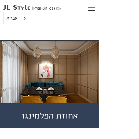
JL-Style
In
terior design
עברית
אחוזת הפלמינגו